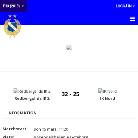
P13 (2013)
LOGGA IN
HEM
NYHETER
KALENDER
MATCHER
KONTAKT
32 - 25
Redbergslids IK 2
IK Nord
INFORMATION
Matchstart:
sön 15 mars, 11:20
Plats:
Rosendalshallen A Göteborg