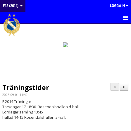
F12 (2014)
LOGGA IN
HEM
NYHETER
KALENDER
MATCHER
TRUPPEN
Träningstider
<
>
BILDGALLERI
2025-09-01 11:49
F 2014 Träningar
DOKUMENT
Torsdagar 17-18:30 Rosendalshallen d-hall
Lördagar samling 13:45
halltid 14-15 Rosendalshallen a-hall.
KONTAKT