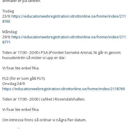
anmäler er på länken.
Tisdag
23/9:
https://educationwebregistration.idrottonline.se/home/index/211
8765
Måndag
29/9:
https://educationwebregistration.idrottonline.se/home/index/211
8771
Tiden är 17:00 - 20:00 i PSA (Prioritet Serneke Arena). Ni går in genom
huvudentrén så möter vi upp er där.
Vi fixar lite enkel fika.
FU2 (för er som gått FU1):
Onsdag 24/9:
https://educationwebregistration.idrottonline.se/home/index/2118769
Tiden är 17:00 - 20:00 i caféet i Rosendalshallen.
Vi fixar lite enkel fika.
Om intresse finns så ordnar vi några fler datum.