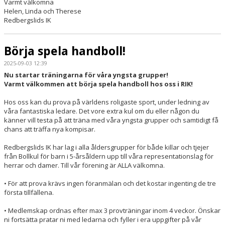
Varmt välkomna
Helen, Linda och Therese
Redbergslids IK
Börja spela handboll!
2025-09-03 12:39
Nu startar träningarna för våra yngsta grupper!
Varmt välkommen att börja spela handboll hos oss i RIK!
Hos oss kan du prova på världens roligaste sport, under ledning av
våra fantastiska ledare. Det vore extra kul om du eller någon du
känner vill testa på att träna med våra yngsta grupper och samtidigt få
chans att träffa nya kompisar.
Redbergslids IK har lag i alla åldersgrupper för både killar och tjejer
från Bollkul för barn i 5-årsåldern upp till våra representationslag för
herrar och damer. Till vår förening är ALLA välkomna.
• För att prova krävs ingen föranmälan och det kostar ingenting de tre
första tillfällena.
• Medlemskap ordnas efter max 3 provträningar inom 4 veckor. Önskar
ni fortsätta pratar ni med ledarna och fyller i era uppgifter på vår