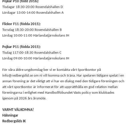
Pojkar P10 (född 2016):
Tisdagar 18:30-20:00 Rosendalshallen D
Lördagar 13:00-14:00 Rosendalshallen A
Flickor F11 (födda 2015):
Torsdag 18:30-20:00 Rosendalshallen B
Lördag 10:00-11:00 Härlandatjärnskolans IH
Pojkar P11 (födda 2015):
Tisdag 117:00-18:30 Rosendalshallen C
Lördag 09:00-10:00 Härlandatjärnskolans IH
För våra äldre ungdomslag ber vi er kontakta vårt Sportkontor på
info@redbergslid.se om ni vill komma och träna. Har spelaren tidigare spelat i en
annan förening är det viktigt att vi har en dialog med den tidigare föreningen och
att vårt sportkontor är informerat för att upprätthålla en god relation mellan
föreningarna i enlighet med Handbollföbundet Västs policy som klubbades
igenom på 2026 års årsmöte.
VARMT VÄLKOMNA!
Hälsningar
Redbergslids IK