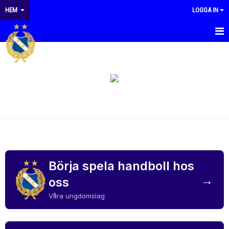
HEM
LOGGA IN
HEM
NYHETER
KALENDER
MATCHER
OM KLUBBEN
KONTAKT
Börja spela handboll hos
→
oss
DOKUMENT
Våra ungdomslag
KLUBBSHOP REDBERGSLIDS IK