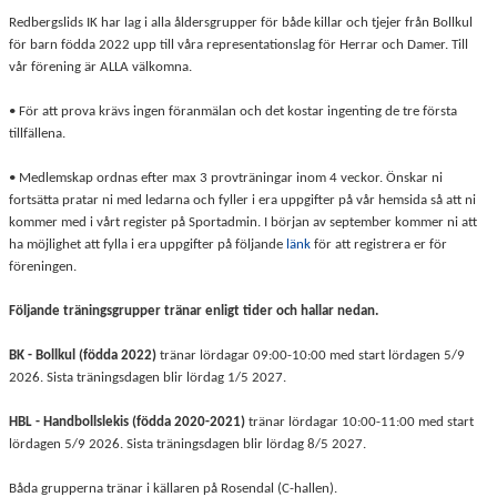
Redbergslids IK har lag i alla åldersgrupper för både killar och tjejer från Bollkul
för barn födda 2022 upp till våra representationslag för Herrar och Damer. Till
vår förening är ALLA välkomna.
• För att prova krävs ingen föranmälan och det kostar ingenting de tre första
tillfällena.
• Medlemskap ordnas efter max 3 provträningar inom 4 veckor. Önskar ni
fortsätta pratar ni med ledarna och fyller i era uppgifter på vår hemsida så att ni
kommer med i vårt register på Sportadmin. I början av september kommer ni att
ha möjlighet att fylla i era uppgifter på följande
länk
för att registrera er för
föreningen.
Följande träningsgrupper tränar enligt tider och hallar nedan.
BK - Bollkul (födda 2022)
tränar lördagar 09:00-10:00 med start lördagen 5/9
2026. Sista träningsdagen blir lördag 1/5 2027.
HBL - Handbollslekis (födda 2020-2021)
tränar lördagar 10:00-11:00 med start
lördagen 5/9 2026. Sista träningsdagen blir lördag 8/5 2027.
Båda grupperna tränar i källaren på Rosendal (C-hallen).