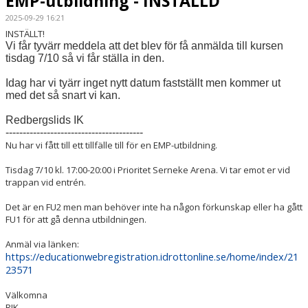
EMP-utbildning - INSTÄLLD
2025-09-29 16:21
INSTÄLLT!
Vi får tyvärr meddela att det blev för få anmälda till kursen
tisdag 7/10 så vi får ställa in den.
Idag har vi tyärr inget nytt datum fastställt men kommer ut
med det så snart vi kan.
Redbergslids IK
----------------------------------------
Nu har vi fått till ett tillfälle till för en EMP-utbildning.
Tisdag 7/10 kl. 17:00-20:00 i Prioritet Serneke Arena. Vi tar emot er vid
trappan vid entrén.
Det är en FU2 men man behöver inte ha någon förkunskap eller ha gått
FU1 för att gå denna utbildningen.
Anmäl via länken:
https://educationwebregistration.idrottonline.se/home/index/21
23571
Välkomna
RIK