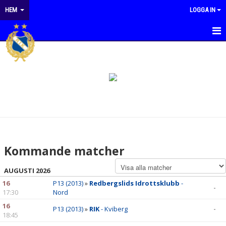
HEM
LOGGA IN
HEM
NYHETER
KALENDER
MATCHER
OM KLUBBEN
Kommande matcher
KONTAKT
AUGUSTI 2026
DOKUMENT
16
P13 (2013)
»
Redbergslids Idrottsklubb
-
-
17:30
Nord
KLUBBSHOP REDBERGSLIDS IK
16
P13 (2013)
»
RIK
- Kviberg
-
18:45