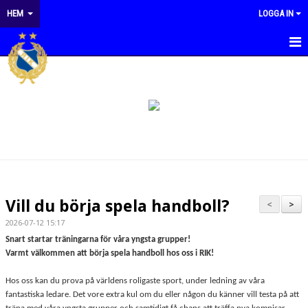
HEM
LOGGA IN
HEM
NYHETER
KALENDER
MATCHER
OM KLUBBEN
Vill du börja spela handboll?
<
>
KONTAKT
2026-07-12 15:17
Snart startar träningarna för våra yngsta grupper!
DOKUMENT
Varmt välkommen att börja spela handboll hos oss i RIK!
KLUBBSHOP REDBERGSLIDS IK
Hos oss kan du prova på världens roligaste sport, under ledning av våra
fantastiska ledare. Det vore extra kul om du eller någon du känner vill testa på att