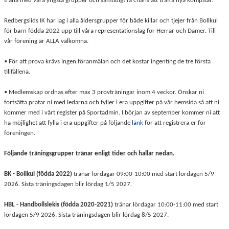
träna med våra yngsta grupper och samtidigt få chans att träffa nya kompisar.
Redbergslids IK har lag i alla åldersgrupper för både killar och tjejer från Bollkul
för barn födda 2022 upp till våra representationslag för Herrar och Damer. Till
vår förening är ALLA välkomna.
• För att prova krävs ingen föranmälan och det kostar ingenting de tre första
tillfällena.
• Medlemskap ordnas efter max 3 provträningar inom 4 veckor. Önskar ni
fortsätta pratar ni med ledarna och fyller i era uppgifter på vår hemsida så att ni
kommer med i vårt register på Sportadmin. I början av september kommer ni att
ha möjlighet att fylla i era uppgifter på följande
länk
för att registrera er för
föreningen.
Följande träningsgrupper tränar enligt tider och hallar nedan.
BK - Bollkul (födda 2022)
tränar lördagar 09:00-10:00 med start lördagen 5/9
2026. Sista träningsdagen blir lördag 1/5 2027.
HBL - Handbollslekis (födda 2020-2021)
tränar lördagar 10:00-11:00 med start
lördagen 5/9 2026. Sista träningsdagen blir lördag 8/5 2027.