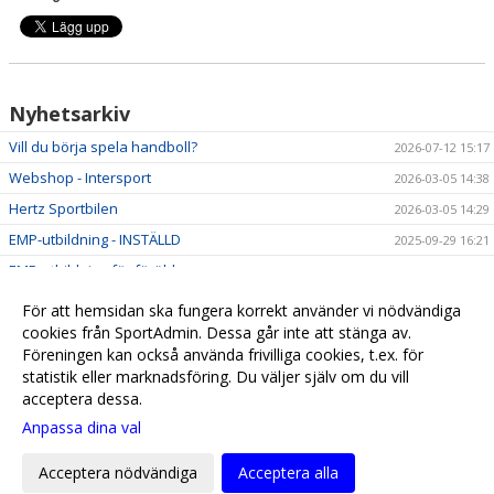
Nyhetsarkiv
Vill du börja spela handboll?
2026-07-12 15:17
Webshop - Intersport
2026-03-05 14:38
Hertz Sportbilen
2026-03-05 14:29
EMP-utbildning - INSTÄLLD
2025-09-29 16:21
EMP-utbildning för föräldrar
2025-09-17 14:05
Börja spela handboll!
2025-09-03 12:39
För att hemsidan ska fungera korrekt använder vi nödvändiga
Gällande SportAdmins personuppgiftsincident
cookies från SportAdmin. Dessa går inte att stänga av.
2025-02-07 14:07
Föreningen kan också använda frivilliga cookies, t.ex. för
Seniorgympa i Rosendalshallen
2023-04-20 11:10
statistik eller marknadsföring. Du väljer själv om du vill
acceptera dessa.
Anpassa dina val
Cookie-
Gå till
inställningar
Webbversion
Acceptera nödvändiga
Acceptera alla