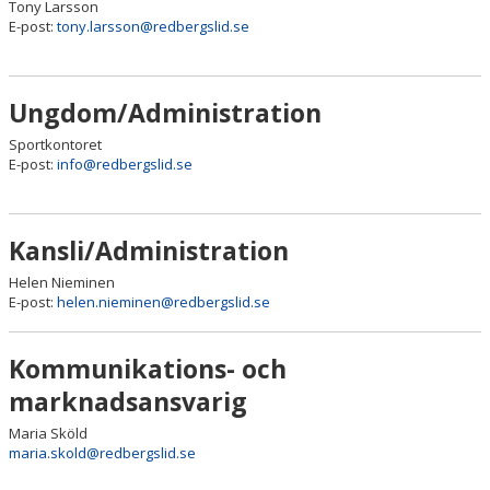
Tony Larsson
E-post:
tony.larsson@redbergslid.se
Ungdom/Administration
Sportkontoret
E-post:
info@redbergslid.se
Kansli/Administration
Helen Nieminen
E-post:
helen.nieminen@redbergslid.se
Kommunikations- och
marknadsansvarig
Maria Sköld
maria.skold@redbergslid.se